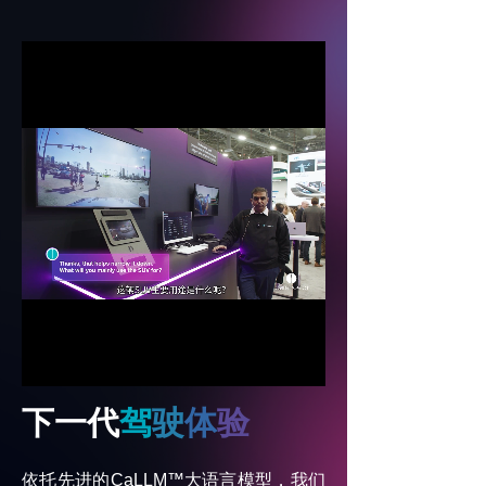
Loaded
:
Progress
:
Mute
0%
0%
下一代
驾
驶
体
验
依托先进的
CaLLM™
大语言模型，我们