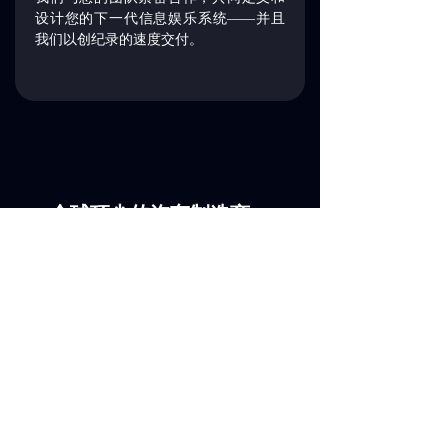
设计您的下一代信息娱乐系统——并且
我们以创纪录的速度交付。
全球顶尖的汽车制造商、
交通运输及科技领域的
OEM
，
选择我们作为其在
AI
创新
领域的可靠合作伙伴。