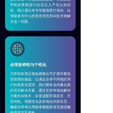
手机的界面设计往往让人产生认知负
所有文章
ꀂ
担。我们通过专为车载场景打造的、以
AI
驾驶者为中心的语音优先型
技术来解
新闻动态
ꀂ
决这一问题。
微信文章
ꀂ
媒体报道
ꀂ
投资者
关于赛轮思AI
全球多样性与个性化
关于我们
汽车制造商正面临着推出可扩展车载语
ꀂ
音助理的挑战，以满足全球不同地区用
户的差异化需求。我们拥有业内最全面
招聘
ꀂ
的语言解决方案，通过支持本地化解决
AI
方案的
技术，深度适配区域语言、方
可持续发展
ꀂ
言特色、驾驶文化及本地化内容生态，
确保全球每位驾驶者都能获得无缝流畅
经销商合作伙伴
ꀂ
的语音交互体验。