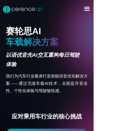
首页
끀
平台及产品
赛轮思
AI
Cerence xUl™
ꀂ
车
载
解
决
方
案
Cerence Assistant
ꀂ
以语优音先
AI
交互重构每日
驾驶
AI智能体
ꀂ
体验
CaLLM™以及生成式AI应用
ꀂ
我们为汽车行业量身打造智能语音优先解决方
AI
案——通过无缝车载
技术，全面提升安全
音频AI
ꀂ
性、个性化体验与驾驶愉悦感。
语音输入与输出
ꀂ
开发者平台
ꀂ
应对乘用车行业的核心挑战
行业