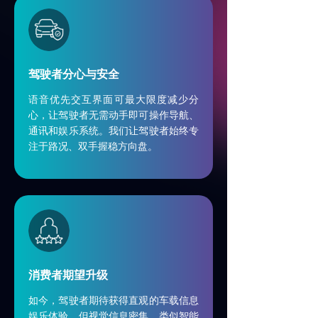
车载解决方案
ꀂ
卡车解决方案
ꀂ
驾驶者分心与安全
两轮车平台
ꀂ
语音优先交互界面可最大限度减少分
其他行业
ꀂ
心，让驾驶者无需动手即可操作导航、
通讯和娱乐系统。我们让驾驶者始终专
服务
注于路况、双手握稳方向盘。
用户体验服务
ꀂ
集成
ꀂ
定制
ꀂ
质量保证
ꀂ
消费者期望升级
如今，驾驶者期待获得直观的车载信息
新闻
娱乐体验，但视觉信息密集、类似智能