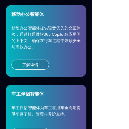
所有文章
ꀂ
移动办公智能体
新闻动态
ꀂ
移动办公智能体提供语音优先的交互体
微信文章
ꀂ
365 Copilot
验，通过打通微软
各应用间
的上下文，确保在行车过程中兼顾安全
媒体报道
ꀂ
与高效办公。
投资者
了解详情
关于赛轮思AI
关于我们
ꀂ
车主伴侣智能体
招聘
ꀂ
车主伴侣智能体为车主在用车全周期提
可持续发展
ꀂ
供车辆了解、管理与养护支持。
经销商合作伙伴
ꀂ