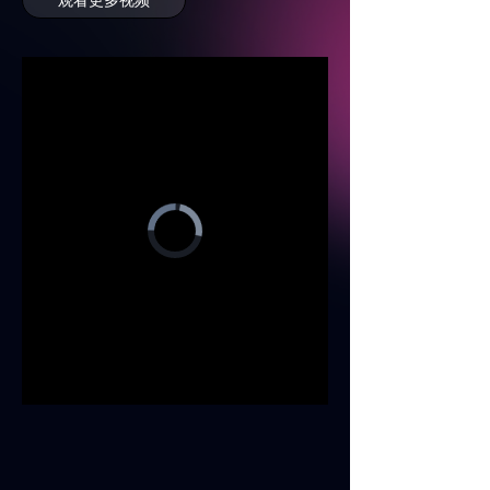
车载解决方案
ꀂ
卡车解决方案
ꀂ
两轮车平台
ꀂ
其他行业
ꀂ
Video
服务
Player
is
loading.
用户体验服务
ꀂ
集成
ꀂ
定制
ꀂ
Loaded
:
Progress
:
Mute
0%
0%
质量保证
ꀂ
新闻