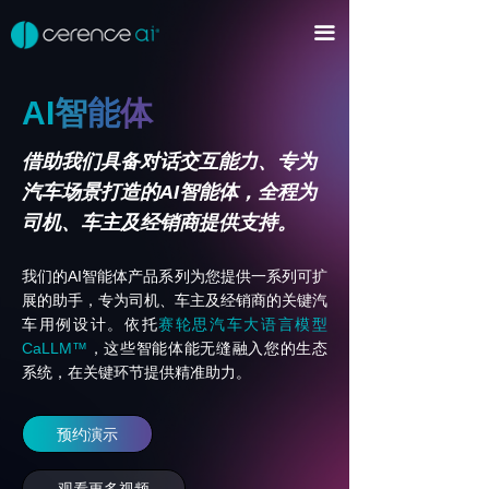
首页
끀
平台及产品
AI
智
能
体
Cerence xUl™
ꀂ
借助我们具备对话交互能力、专为
Cerence Assistant
ꀂ
汽车场景打造的
AI
智能体，全程为
AI智能体
ꀂ
司机、车主及经销商提供支持。
CaLLM™以及生成式AI应用
ꀂ
AI
我们的
智能体产品系列为您提供一系列可扩
展的助手，专为司机、车主及经销商的关键汽
音频AI
ꀂ
车用例设计。依托
赛轮思汽车大语言模型
CaLLM™
，这些智能体能无缝融入您的生态
语音输入与输出
ꀂ
系统，在关键环节提供精准助力。
开发者平台
ꀂ
预约演示
行业
观看更多视频