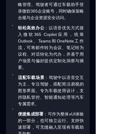
略管理。驾驶者可通过车载助手登
365
录微软
企业账号，同时确保策略
合规与企业资源安全访问。
·
轻松高效办公
：以语音优先方式接
365 Copilot
入微软
应用，统筹
Outlook
Teams
OneNote
、
和
工作
流，可将邮件转为会议、笔记转为
议程、对话转化为代办，并基于用
户场景与偏好提供定制化洞察与摘
要。
·
适配车载场景
：驾驶中以语音交互
为主，专注驾驶，搭配简洁易视的
图形界面。专为车载使用设计，支
持隐私管控、智能通知处理等汽车
专属需求。
·
xUI
便捷集成部署
：可作为整体
体验
的一部分，也可独立运行。支持快
速部署，可无缝融入至现有车载助
手架构。