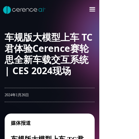
首页
끀
平台及产品
车规版大模型上车 TC
Cerence xUl™
ꀂ
君体验Cerence赛轮
Cerence Assistant
ꀂ
思全新车载交互系统
AI智能体
ꀂ
| CES 2024现场
CaLLM™以及生成式AI应用
ꀂ
音频AI
ꀂ
2024年1月26日
语音输入与输出
ꀂ
开发者平台
ꀂ
媒体报道
行业