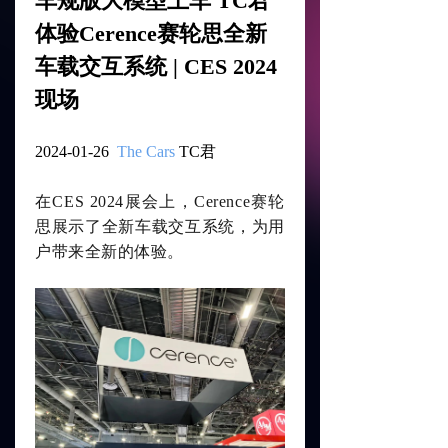
车规版大模型上车 TC君
车载解决方案
ꀂ
体验Cerence赛轮思全新
车载交互系统 | CES 2024
卡车解决方案
ꀂ
现场
两轮车平台
ꀂ
2024-01-26
The Cars
TC君
其他行业
ꀂ
服务
在CES 2024展会上，Cerence赛轮
思展示了全新车载交互系统，为用
用户体验服务
ꀂ
户带来全新的体验。
集成
ꀂ
定制
ꀂ
质量保证
ꀂ
新闻