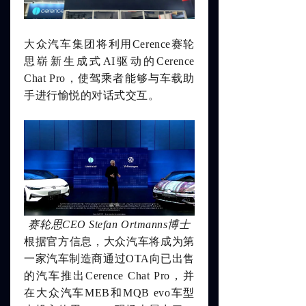
所有文章
ꀂ
大众汽车集团将利用
Cerence
赛轮
新闻动态
ꀂ
思崭新生成式AI驱动的Cerence
微信文章
Chat Pro，使驾乘者能够与车载助
ꀂ
手进行愉悦的对话式交互。
媒体报道
ꀂ
投资者
关于赛轮思AI
关于我们
ꀂ
赛轮思CEO Stefan Ortmanns博士
招聘
ꀂ
根据官方信息，大众汽车将成为第
一家汽车制造商通过OTA向已出售
可持续发展
ꀂ
的汽车推出Cerence Chat Pro，并
在
大众汽车MEB和MQB evo车型
经销商合作伙伴
ꀂ