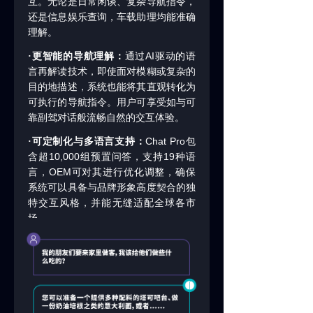
互。无论是日常闲谈、复杂导航指令，
还是信息娱乐查询，车载助理均能准确
理解。
AI
·更智能的导航理解：
通过
驱动的语
言再解读技术，即使面对模糊或复杂的
目的地描述，系统也能将其直观转化为
可执行的导航指令。用户可享受如与可
靠副驾对话般流畅自然的交互体验。
Chat Pro
·可定制化与多语言支持：
包
10,000
19
含超
组预置问答，支持
种语
OEM
言，
可对其进行优化调整，确保
系统可以具备与品牌形象高度契合的独
特交互风格，并能无缝适配全球各市
场。