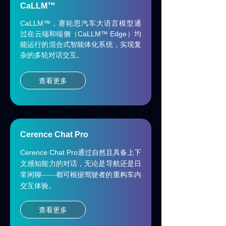
CaLLM™
所有文章
ꀂ
CaLLM™
，赛轮思汽车大语言模型通
CaLLM™ Edge
新闻动态
过在云端和端侧（
）均
ꀂ
能运行的混合式智能体化系统，实现复
杂的多轮对话交互。
微信文章
ꀂ
媒体报道
查看更多
ꀂ
投资者
关于赛轮思AI
Cerence Chat Pro
关于我们
ꀂ
Cerence Chat Pro
通过自然且具备上下
文感知能力的对话，无论是导航还是日
招聘
ꀂ
常闲聊——都可根据驾驶者的重构车内
交互体验。
可持续发展
ꀂ
查看更多
经销商合作伙伴
ꀂ