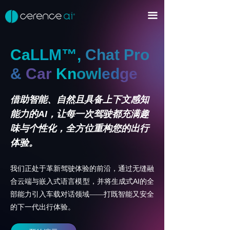
首页
끀
平台及产品
Ca
LLM™,
Chat
Pro
Cerence xUl™
ꀂ
&
Car
Kn
owl
ed
ge
Cerence Assistant
ꀂ
借助智能、自然且具备上下文感知
AI智能体
ꀂ
能力的
AI
，让每一次驾驶都充满趣
CaLLM™以及生成式AI应用
ꀂ
味与个性化，全方位重构您的出行
体验。
音频AI
ꀂ
我们正处于革新驾驶体验的前沿，通过无缝融
语音输入与输出
ꀂ
AI
合云端与嵌入式语言模型，并将生成式
的全
部能力引入车载对话领域——打既智能又安全
开发者平台
ꀂ
的下一代出行体验。
行业