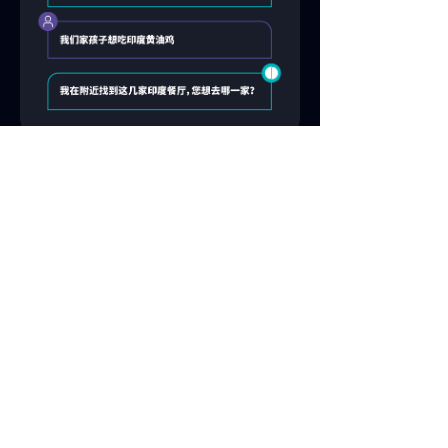
Car Knowledge
Al
通过
精细搜索、多语言支持和
FA0
简单的
管理提供特定于车辆的见解，
在需要时为驾驶员提供正确的答案，
而无需翻阅手册。