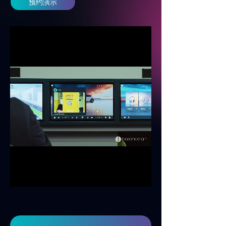
预约演示
车载解决方案
ꀂ
卡车解决方案
ꀂ
两轮车平台
ꀂ
其他行业
ꀂ
服务
用户体验服务
ꀂ
集成
ꀂ
定制
ꀂ
Loaded
:
Progress
:
Mute
0%
0%
质量保证
ꀂ
新闻